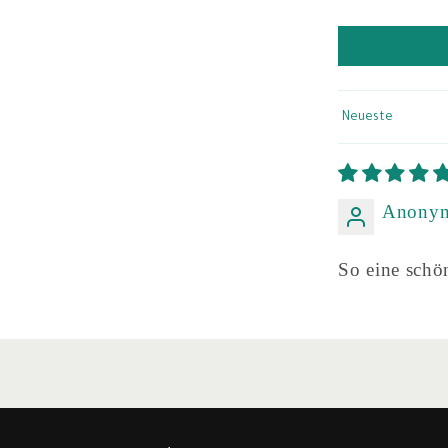
Sort by
Anony
So eine schö