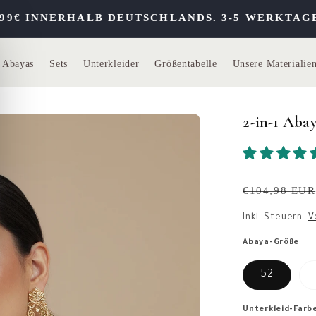
 INNERHALB DEUTSCHLANDS. 3-5 WERKTAGE LI
1 Abayas
Sets
Unterkleider
Größentabelle
Unsere Materialie
2-in-1 Aba
Normaler
€104,98 EUR
Preis
Inkl. Steuern.
V
52